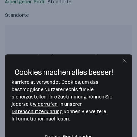
Arbeitgeber-Profil
Standorte
Standorte
Bitte stimme unseren Cookie-
Richtlinien zu, um diese Karte
anzuzeigen.
Cookies machen alles besser!
Zustimmung geben
karriere.at verwendet Cookies, um das
bestmögliche Nutzererlebnis für Sie
sicherzustellen. Ihre Zustimmung können Sie
jederzeit
widerrufen.
In unserer
Datenschutzerklärung
können Sie weitere
Informationen nachlesen.
KAPPA Filter Systems GmbH
Im Stadtgut A 1
Cookie-Einstellungen