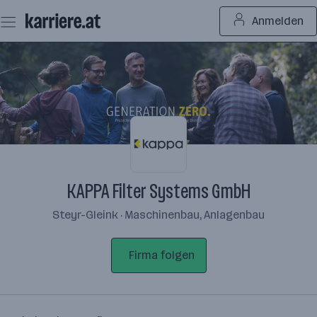
Zum
Anmelden
Seiteninhalt
springen
KAPPA Filter Systems GmbH
Steyr-Gleink · Maschinenbau, Anlagenbau
Firma folgen