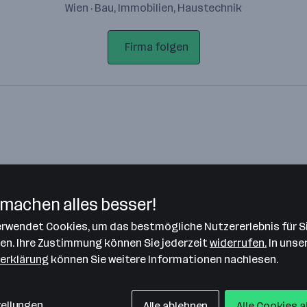
Wien · Bau, Immobilien, Haustechnik
Firma folgen
machen alles besser!
verwendet Cookies, um das bestmögliche Nutzererlebnis für S
Bitte stimme unseren Cookie-
len. Ihre Zustimmung können Sie jederzeit
widerrufen.
In unse
Richtlinien zu, um diese Karte
erklärung
können Sie weitere Informationen nachlesen.
anzuzeigen.
Zustimmung geben
tellungen
Alle ablehnen
Alle Cookies 