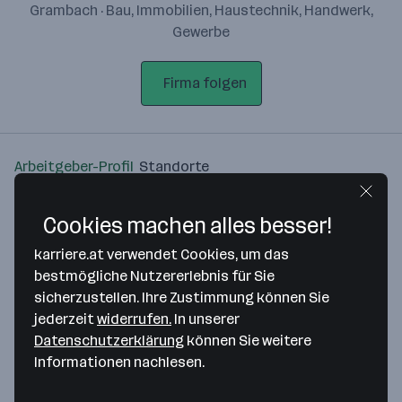
Grambach · Bau, Immobilien, Haustechnik, Handwerk,
Gewerbe
Firma folgen
Arbeitgeber-Profil
Standorte
Standort
Cookies machen alles besser!
karriere.at verwendet Cookies, um das
bestmögliche Nutzererlebnis für Sie
sicherzustellen. Ihre Zustimmung können Sie
jederzeit
widerrufen.
In unserer
Bitte stimme unseren Cookie-
Datenschutzerklärung
können Sie weitere
Richtlinien zu, um diese Karte
Informationen nachlesen.
anzuzeigen.
Zustimmung geben