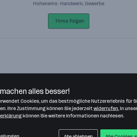
Hohenems · Handwerk, Gewerbe
Firma folgen
machen alles besser!
verwendet Cookies, um das bestmögliche Nutzererlebnis für S
Bitte stimme unseren Cookie-
len. Ihre Zustimmung können Sie jederzeit
widerrufen.
In unse
Richtlinien zu, um diese Karte
erklärung
können Sie weitere Informationen nachlesen.
anzuzeigen.
Zustimmung geben
tellungen
Alle ablehnen
Alle Cookies 