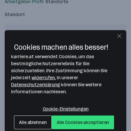
Arbeitgeber-Profil
Standorte
Standort
Cookies machen alles besser!
Bitte stimme unseren Cookie-
karriere.at verwendet Cookies, um das
Richtlinien zu, um diese Karte
bestmögliche Nutzererlebnis für Sie
anzuzeigen.
sicherzustellen. Ihre Zustimmung können Sie
Zustimmung geben
jederzeit
widerrufen.
In unserer
Datenschutzerklärung
können Sie weitere
Informationen nachlesen.
Cookie-Einstellungen
Kadant Profil GmbH & Co KG
Alle ablehnen
Alle Cookies akzeptieren
Waidhofner Straße 8