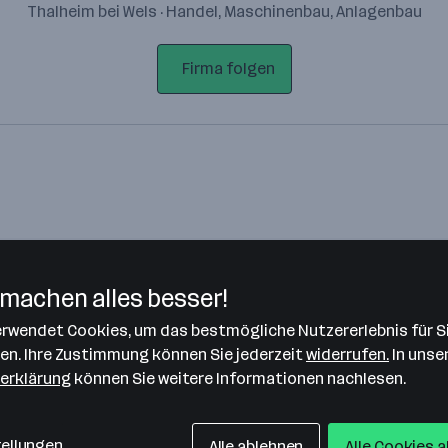
Thalheim bei Wels · Handel, Maschinenbau, Anlagenbau
Firma folgen
machen alles besser!
verwendet Cookies, um das bestmögliche Nutzererlebnis für S
Bitte stimme unseren Cookie-
len. Ihre Zustimmung können Sie jederzeit
widerrufen.
In unse
Richtlinien zu, um diese Karte
erklärung
können Sie weitere Informationen nachlesen.
anzuzeigen.
Zustimmung geben
tellungen
Alle ablehnen
Alle Cookies 