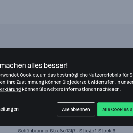
Bitte stimme unseren Cookie-
Richtlinien zu, um diese Karte
machen alles besser!
anzuzeigen.
verwendet Cookies, um das bestmögliche Nutzererlebnis für S
Zustimmung geben
len. Ihre Zustimmung können Sie jederzeit
widerrufen.
In unse
erklärung
können Sie weitere Informationen nachlesen.
tellungen
Alle ablehnen
Alle Cookies 
JPS Personalverrechnungs GmbH
Schönbrunner Straße 131/7 - Stiege 1, Stock 6