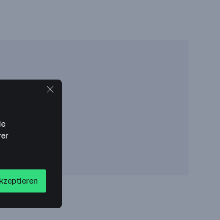
ie
rer
akzeptieren