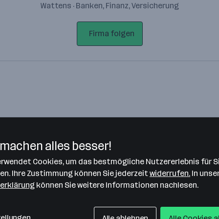
Wattens · Banken, Finanz, Versicherung
Firma folgen
machen alles besser!
verwendet Cookies, um das bestmögliche Nutzererlebnis für S
Bitte stimme unseren Cookie-
len. Ihre Zustimmung können Sie jederzeit
widerrufen.
In unse
Richtlinien zu, um diese Karte
erklärung
können Sie weitere Informationen nachlesen.
anzuzeigen.
Zustimmung geben
tellungen
Alle ablehnen
Alle Cookies 