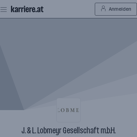
Zum
Anmelden
Seiteninhalt
springen
J. & L. Lobmeyr Gesellschaft m.b.H.