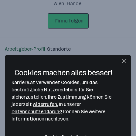
Wien · Handel
Firma folgen
Arbeitgeber-Profil
Standorte
Standort
Cookies machen alles besser!
karriere.at verwendet Cookies, um das
bestmögliche Nutzererlebnis für Sie
sicherzustellen. Ihre Zustimmung können Sie
Bitte stimme unseren Cookie-
jederzeit
widerrufen.
In unserer
Richtlinien zu, um diese Karte
Datenschutzerklärung
können Sie weitere
anzuzeigen.
Informationen nachlesen.
Zustimmung geben