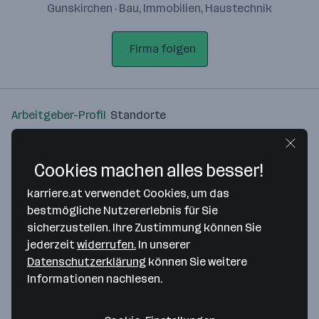
Gunskirchen · Bau, Immobilien, Haustechnik
Firma folgen
Arbeitgeber-Profil
Standorte
Standort
Cookies machen alles besser!
karriere.at verwendet Cookies, um das
bestmögliche Nutzererlebnis für Sie
sicherzustellen. Ihre Zustimmung können Sie
Bitte stimme unseren Cookie-
jederzeit
widerrufen.
In unserer
Richtlinien zu, um diese Karte
Datenschutzerklärung
können Sie weitere
anzuzeigen.
Informationen nachlesen.
Zustimmung geben