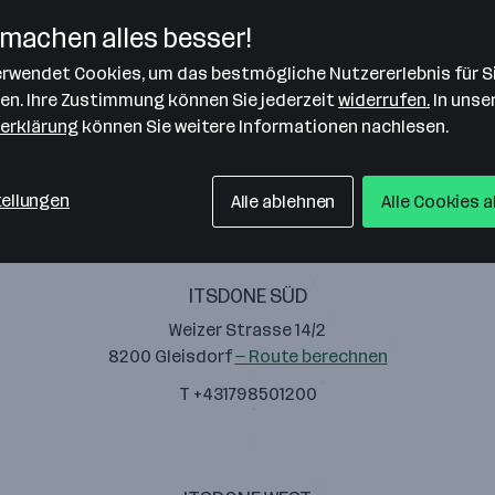
machen alles besser!
verwendet Cookies, um das bestmögliche Nutzererlebnis für S
len. Ihre Zustimmung können Sie jederzeit
widerrufen.
In unse
erklärung
können Sie weitere Informationen nachlesen.
CONVOTIS Services GmbH
Guglgasse 15/4a, 4. OG
1110 Wien
— Route berechnen
tellungen
Alle ablehnen
Alle Cookies 
ITSDONE SÜD
Weizer Strasse 14/2
8200 Gleisdorf
— Route berechnen
T +431798501200