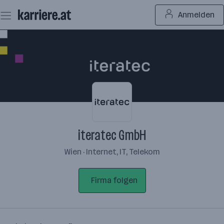
Zum
Anmelden
Seiteninhalt
springen
iteratec GmbH
Wien · Internet, IT, Telekom
Firma folgen