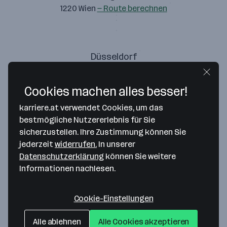
1220 Wien
— Route berechnen
Düsseldorf
Toulouser Allee 1-3
40211 Düsseldorf
— Route berechnen
Cookies machen alles besser!
karriere.at verwendet Cookies, um das
bestmögliche Nutzererlebnis für Sie
sicherzustellen. Ihre Zustimmung können Sie
Wien
jederzeit
widerrufen.
In unserer
Donau-City-Straße 11
Datenschutzerklärung
können Sie weitere
1220 Wien
— Route berechnen
Informationen nachlesen.
T +43 660 996 8513
Cookie-Einstellungen
Alle ablehnen
Alle Cookies akzeptieren
Wroclaw/Breslau