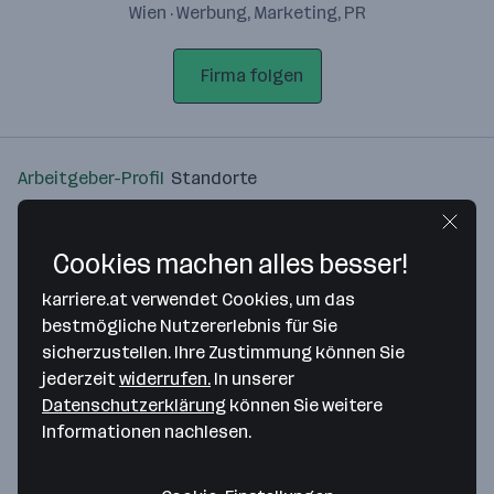
Wien · Werbung, Marketing, PR
Firma folgen
Arbeitgeber-Profil
Standorte
Standort
Cookies machen alles besser!
karriere.at verwendet Cookies, um das
bestmögliche Nutzererlebnis für Sie
sicherzustellen. Ihre Zustimmung können Sie
Bitte stimme unseren Cookie-
jederzeit
widerrufen.
In unserer
Richtlinien zu, um diese Karte
Datenschutzerklärung
können Sie weitere
anzuzeigen.
Informationen nachlesen.
Zustimmung geben