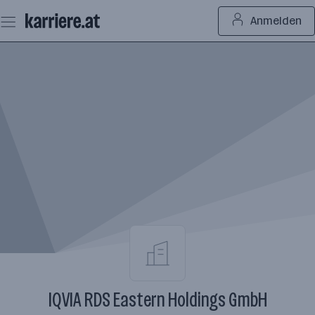
Zum
Anmelden
Seiteninhalt
springen
IQVIA RDS Eastern Holdings GmbH