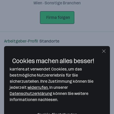
Wien · Sonstige Branchen
Firma folgen
Arbeitgeber-Profil
Standorte
Standort
Cookies machen alles besser!
karriere.at verwendet Cookies, um das
bestmögliche Nutzererlebnis für Sie
sicherzustellen. Ihre Zustimmung können Sie
Bitte stimme unseren Cookie-
jederzeit
widerrufen.
In unserer
Richtlinien zu, um diese Karte
Datenschutzerklärung
können Sie weitere
anzuzeigen.
Informationen nachlesen.
Zustimmung geben