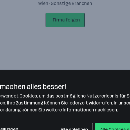
Wien · Sonstige Branchen
Firma folgen
machen alles besser!
verwendet Cookies, um das bestmögliche Nutzererlebnis für S
Bitte stimme unseren Cookie-
len. Ihre Zustimmung können Sie jederzeit
widerrufen.
In unse
Richtlinien zu, um diese Karte
erklärung
können Sie weitere Informationen nachlesen.
anzuzeigen.
Zustimmung geben
tellungen
Alle ablehnen
Alle Cookies 