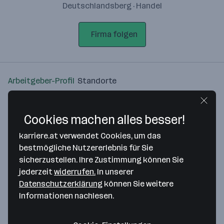
Deutschlandsberg · Handel
Firma folgen
Arbeitgeber-Profil
Standorte
Standort
Cookies machen alles besser!
karriere.at verwendet Cookies, um das
bestmögliche Nutzererlebnis für Sie
sicherzustellen. Ihre Zustimmung können Sie
Bitte stimme unseren Cookie-
jederzeit
widerrufen.
In unserer
Richtlinien zu, um diese Karte
Datenschutzerklärung
können Sie weitere
anzuzeigen.
Informationen nachlesen.
Zustimmung geben