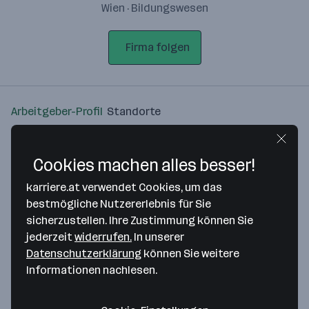
Wien · Bildungswesen
Firma folgen
Arbeitgeber-Profil
Standorte
Standort
Cookies machen alles besser!
karriere.at verwendet Cookies, um das
bestmögliche Nutzererlebnis für Sie
sicherzustellen. Ihre Zustimmung können Sie
Bitte stimme unseren Cookie-
jederzeit
widerrufen.
In unserer
Richtlinien zu, um diese Karte
Datenschutzerklärung
können Sie weitere
anzuzeigen.
Informationen nachlesen.
Zustimmung geben