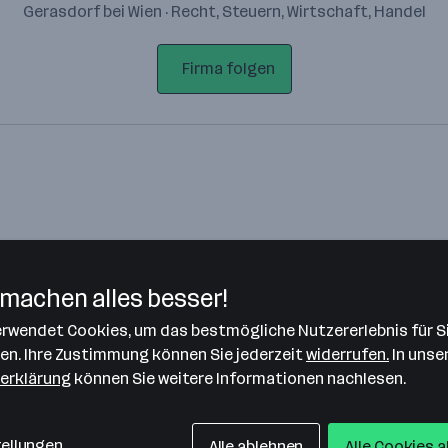
Gerasdorf bei Wien · Recht, Steuern, Wirtschaft, Handel
Firma folgen
machen alles besser!
verwendet Cookies, um das bestmögliche Nutzererlebnis für S
Bitte stimme unseren Cookie-
len. Ihre Zustimmung können Sie jederzeit
widerrufen.
In unse
Richtlinien zu, um diese Karte
erklärung
können Sie weitere Informationen nachlesen.
anzuzeigen.
Zustimmung geben
tellungen
Alle ablehnen
Alle Cookies 