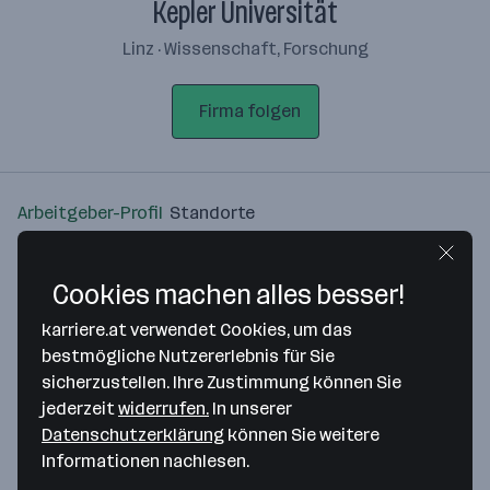
Kepler Universität
Linz · Wissenschaft, Forschung
Firma folgen
Arbeitgeber-Profil
Standorte
Standort
Cookies machen alles besser!
karriere.at verwendet Cookies, um das
bestmögliche Nutzererlebnis für Sie
sicherzustellen. Ihre Zustimmung können Sie
Bitte stimme unseren Cookie-
jederzeit
widerrufen.
In unserer
Richtlinien zu, um diese Karte
Datenschutzerklärung
können Sie weitere
anzuzeigen.
Informationen nachlesen.