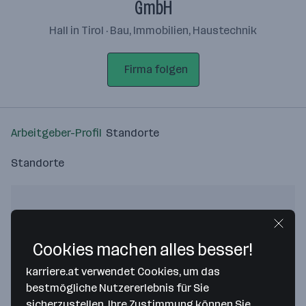
GmbH
Hall in Tirol · Bau, Immobilien, Haustechnik
Firma folgen
Arbeitgeber-Profil
Standorte
Standorte
Cookies machen alles besser!
Bitte stimme unseren Cookie-
Richtlinien zu, um diese Karte
karriere.at verwendet Cookies, um das
anzuzeigen.
bestmögliche Nutzererlebnis für Sie
sicherzustellen. Ihre Zustimmung können Sie