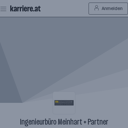
Zum
Anmelden
Seiteninhalt
springen
Ingenieurbüro Meinhart + Partner