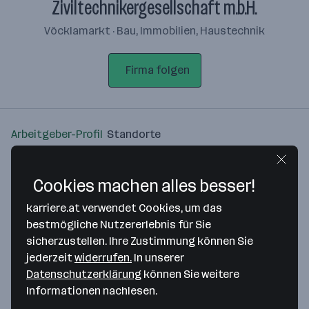
Ziviltechnikergesellschaft m.b.H.
Vöcklamarkt · Bau, Immobilien, Haustechnik
Firma folgen
Arbeitgeber-Profil
Standorte
Standort
Cookies machen alles besser!
karriere.at verwendet Cookies, um das
bestmögliche Nutzererlebnis für Sie
sicherzustellen. Ihre Zustimmung können Sie
Bitte stimme unseren Cookie-
jederzeit
widerrufen.
In unserer
Richtlinien zu, um diese Karte
Datenschutzerklärung
können Sie weitere
anzuzeigen.
Informationen nachlesen.