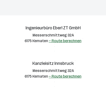
erklärung
können Sie weitere Informationen nachlesen.
tellungen
Alle ablehnen
Alle Cookies 
Ingenieurbüro Eberl ZT GmbH
Messerschmittweg 32A
6175 Kematen
— Route berechnen
Kanzleisitz Innsbruck
Messerschmittweg 32A
6175 Kematen
— Route berechnen