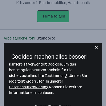
Kritzendorf · Bau, Immobilien, Haustechnik
Firma folgen
Arbeitgeber-Profil
Standorte
Standort
Cookies machen alles besser!
karriere.at verwendet Cookies, um das
bestmögliche Nutzererlebnis für Sie
sicherzustellen. Ihre Zustimmung können Sie
Bitte stimme unseren Cookie-
jederzeit
widerrufen.
In unserer
Richtlinien zu, um diese Karte
Datenschutzerklärung
können Sie weitere
anzuzeigen.
Informationen nachlesen.
Zustimmung geben