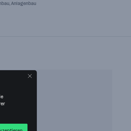
enbau, Anlagenbau
ie
rer
akzeptieren