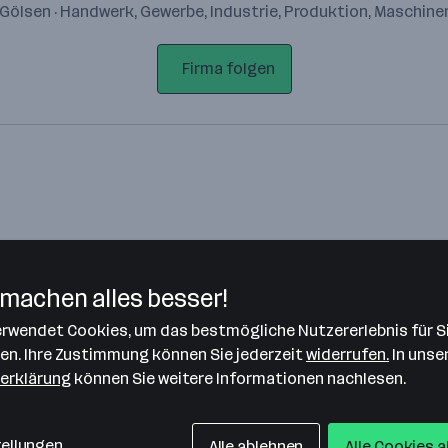
Gölsen · Handwerk, Gewerbe, Industrie, Produktion, Maschin
Firma folgen
machen alles besser!
verwendet Cookies, um das bestmögliche Nutzererlebnis für S
Bitte stimme unseren Cookie-
len. Ihre Zustimmung können Sie jederzeit
widerrufen.
In unse
Richtlinien zu, um diese Karte
erklärung
können Sie weitere Informationen nachlesen.
anzuzeigen.
Zustimmung geben
tellungen
Alle ablehnen
Alle Cookies 