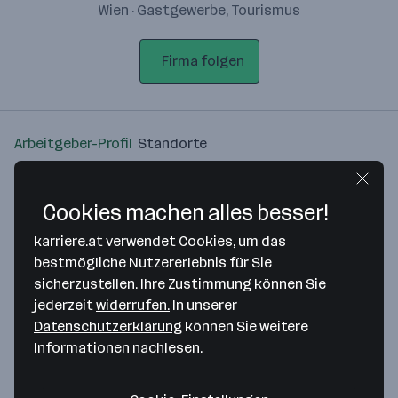
Wien · Gastgewerbe, Tourismus
Firma folgen
Arbeitgeber-Profil
Standorte
Standort
Cookies machen alles besser!
karriere.at verwendet Cookies, um das
bestmögliche Nutzererlebnis für Sie
sicherzustellen. Ihre Zustimmung können Sie
Bitte stimme unseren Cookie-
jederzeit
widerrufen.
In unserer
Richtlinien zu, um diese Karte
Datenschutzerklärung
können Sie weitere
anzuzeigen.
Informationen nachlesen.
Zustimmung geben