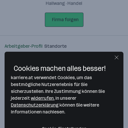
Hallwang · Handel
Firma folgen
Arbeitgeber-Profil
Standorte
Standort
Cookies machen alles besser!
karriere.at verwendet Cookies, um das
bestmögliche Nutzererlebnis für Sie
sicherzustellen. Ihre Zustimmung können Sie
Bitte stimme unseren Cookie-
jederzeit
widerrufen.
In unserer
Richtlinien zu, um diese Karte
Datenschutzerklärung
können Sie weitere
anzuzeigen.
Informationen nachlesen.
Zustimmung geben