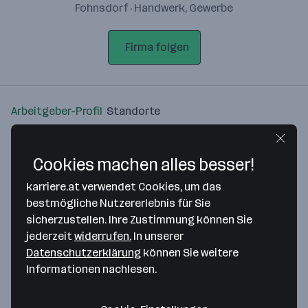
Fohnsdorf · Handwerk, Gewerbe
Firma folgen
Arbeitgeber-Profil
Standorte
Standort
Cookies machen alles besser!
karriere.at verwendet Cookies, um das
bestmögliche Nutzererlebnis für Sie
sicherzustellen. Ihre Zustimmung können Sie
Bitte stimme unseren Cookie-
jederzeit
widerrufen.
In unserer
Richtlinien zu, um diese Karte
Datenschutzerklärung
können Sie weitere
anzuzeigen.
Informationen nachlesen.
Zustimmung geben