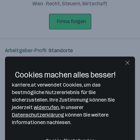
Wien · Recht, Steuern, Wirtschaft
Firma folgen
Arbeitgeber-Profil
Standorte
Standort
Cookies machen alles besser!
karriere.at verwendet Cookies, um das
bestmögliche Nutzererlebnis für Sie
sicherzustellen. Ihre Zustimmung können Sie
Bitte stimme unseren Cookie-
jederzeit
widerrufen.
In unserer
Richtlinien zu, um diese Karte
Datenschutzerklärung
können Sie weitere
anzuzeigen.
Informationen nachlesen.
Zustimmung geben