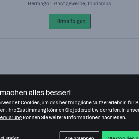
Hermagor · Gastgewerbe, Tourismus
Firma folgen
machen alles besser!
verwendet Cookies, um das bestmögliche Nutzererlebnis für S
Bitte stimme unseren Cookie-
len. Ihre Zustimmung können Sie jederzeit
widerrufen.
In unse
Richtlinien zu, um diese Karte
erklärung
können Sie weitere Informationen nachlesen.
anzuzeigen.
Zustimmung geben
tellungen
Alle ablehnen
Alle Cookies 