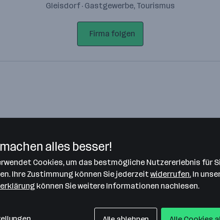
Gleisdorf · Gastgewerbe, Tourismus
Firma folgen
machen alles besser!
verwendet Cookies, um das bestmögliche Nutzererlebnis für S
Bitte stimme unseren Cookie-
len. Ihre Zustimmung können Sie jederzeit
widerrufen.
In unse
Richtlinien zu, um diese Karte
erklärung
können Sie weitere Informationen nachlesen.
anzuzeigen.
Zustimmung geben
tellungen
Alle ablehnen
Alle Cookies 