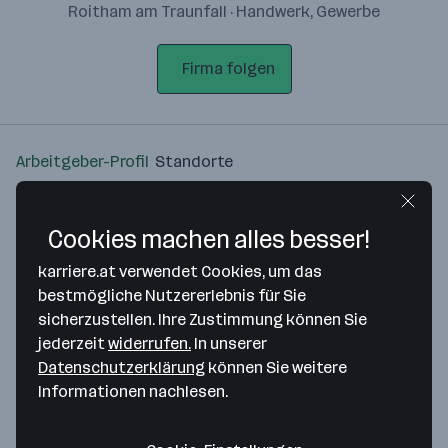
Roitham am Traunfall · Handwerk, Gewerbe
Firma folgen
Arbeitgeber-Profil
Standorte
Standort
Cookies machen alles besser!
karriere.at verwendet Cookies, um das
bestmögliche Nutzererlebnis für Sie
sicherzustellen. Ihre Zustimmung können Sie
Bitte stimme unseren Cookie-
jederzeit
widerrufen.
In unserer
Richtlinien zu, um diese Karte
Datenschutzerklärung
können Sie weitere
anzuzeigen.
Informationen nachlesen.
Zustimmung geben