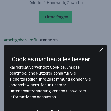
Kalsdorf · Handwerk, Gewerbe
Firma folgen
Arbeitgeber-Profil
Standorte
Standort
Cookies machen alles besser!
karriere.at verwendet Cookies, um das
bestmögliche Nutzererlebnis für Sie
sicherzustellen. Ihre Zustimmung können Sie
Bitte stimme unseren Cookie-
jederzeit
widerrufen.
In unserer
Richtlinien zu, um diese Karte
Datenschutzerklärung
können Sie weitere
anzuzeigen.
Informationen nachlesen.
Zustimmung geben