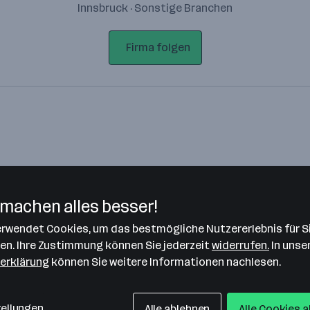
Innsbruck · Sonstige Branchen
Firma folgen
machen alles besser!
verwendet Cookies, um das bestmögliche Nutzererlebnis für S
Bitte stimme unseren Cookie-
len. Ihre Zustimmung können Sie jederzeit
widerrufen.
In unse
Richtlinien zu, um diese Karte
erklärung
können Sie weitere Informationen nachlesen.
anzuzeigen.
Zustimmung geben
tellungen
Alle ablehnen
Alle Cookies 