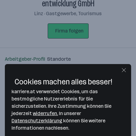
entwicklung GmbH
Linz · Gastgewerbe, Tourismus
Firma folgen
Arbeitgeber-Profil
Standorte
Standort
Cookies machen alles besser!
karriere.at verwendet Cookies, um das
bestmögliche Nutzererlebnis für Sie
sicherzustellen. Ihre Zustimmung können Sie
Bitte stimme unseren Cookie-
jederzeit
widerrufen.
In unserer
Richtlinien zu, um diese Karte
Datenschutzerklärung
können Sie weitere
anzuzeigen.
Informationen nachlesen.