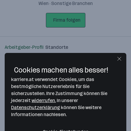
Wien · Sonstige Branchen
Firma folgen
Arbeitgeber-Profil
Standorte
Standort
Cookies machen alles besser!
karriere.at verwendet Cookies, um das
bestmögliche Nutzererlebnis für Sie
sicherzustellen. Ihre Zustimmung können Sie
Bitte stimme unseren Cookie-
jederzeit
widerrufen.
In unserer
Richtlinien zu, um diese Karte
Datenschutzerklärung
können Sie weitere
anzuzeigen.
Informationen nachlesen.
Zustimmung geben