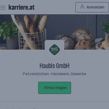
Zum
Anmelden
Seiteninhalt
springen
Haubis GmbH
Petzenkirchen · Handwerk, Gewerbe
Firma folgen