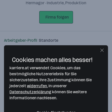
Hermagor · Industrie, Produktion
Firma folgen
Arbeitgeber-Profil
Standorte
Standort
Cookies machen alles besser!
karriere.at verwendet Cookies, um das
bestmögliche Nutzererlebnis für Sie
sicherzustellen. Ihre Zustimmung können Sie
Bitte stimme unseren Cookie-
jederzeit
widerrufen.
In unserer
Richtlinien zu, um diese Karte
Datenschutzerklärung
können Sie weitere
anzuzeigen.
Informationen nachlesen.
Zustimmung geben