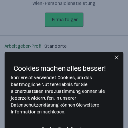
Wien · Personaldienstleistung
Firma folgen
Arbeitgeber-Profil
Standorte
Standort
Cookies machen alles besser!
karriere.at verwendet Cookies, um das
bestmögliche Nutzererlebnis für Sie
sicherzustellen. Ihre Zustimmung können Sie
Bitte stimme unseren Cookie-
jederzeit
widerrufen.
In unserer
Richtlinien zu, um diese Karte
Datenschutzerklärung
können Sie weitere
anzuzeigen.
Informationen nachlesen.
Zustimmung geben