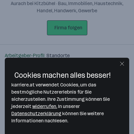
Aurach bei Kitzbühel · Bau, Immobilien, Haustechnik,
Handel, Handwerk, Gewerbe
Firma folgen
Arbeitgeber-Profil
Standorte
Standort
Cookies machen alles besser!
karriere.at verwendet Cookies, um das
bestmögliche Nutzererlebnis für Sie
sicherzustellen. Ihre Zustimmung können Sie
jederzeit
widerrufen.
In unserer
Bitte stimme unseren Cookie-
Datenschutzerklärung
können Sie weitere
Richtlinien zu, um diese Karte
Informationen nachlesen.
anzuzeigen.
Zustimmung geben