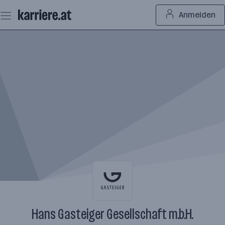
Zum
Anmelden
Seiteninhalt
springen
Hans Gasteiger Gesellschaft m.b.H.