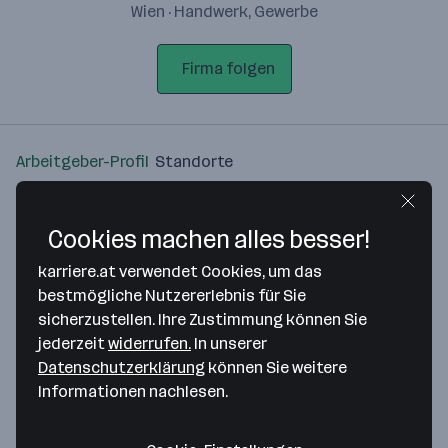
Wien · Handwerk, Gewerbe
Firma folgen
Arbeitgeber-Profil
Standorte
Standort
Cookies machen alles besser!
karriere.at verwendet Cookies, um das
bestmögliche Nutzererlebnis für Sie
sicherzustellen. Ihre Zustimmung können Sie
Bitte stimme unseren Cookie-
jederzeit
widerrufen.
In unserer
Richtlinien zu, um diese Karte
Datenschutzerklärung
können Sie weitere
anzuzeigen.
Informationen nachlesen.
Zustimmung geben