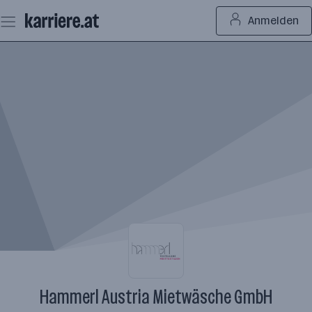
Zum
Anmelden
Seiteninhalt
springen
Hammerl Austria Mietwäsche GmbH