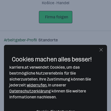
Košice · Handel
Firma folgen
Arbeitgeber-Profil
Standorte
Standort
Cookies machen alles besser!
karriere.at verwendet Cookies, um das
bestmögliche Nutzererlebnis für Sie
sicherzustellen. Ihre Zustimmung können Sie
Bitte stimme unseren Cookie-
jederzeit
widerrufen.
In unserer
Richtlinien zu, um diese Karte
Datenschutzerklärung
können Sie weitere
anzuzeigen.
Informationen nachlesen.
Zustimmung geben