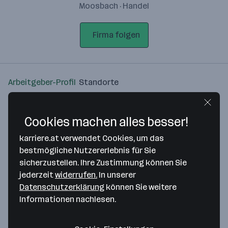
Moosbach · Handel
Firma folgen
Arbeitgeber-Profil
Standorte
Standort
Cookies machen alles besser!
karriere.at verwendet Cookies, um das
bestmögliche Nutzererlebnis für Sie
sicherzustellen. Ihre Zustimmung können Sie
Bitte stimme unseren Cookie-
jederzeit
widerrufen.
In unserer
Richtlinien zu, um diese Karte
Datenschutzerklärung
können Sie weitere
anzuzeigen.
Informationen nachlesen.
Zustimmung geben