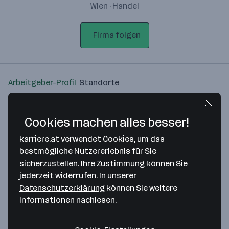
Wien · Handel
Firma folgen
Arbeitgeber-Profil
Standorte
Standort
Cookies machen alles besser!
karriere.at verwendet Cookies, um das
bestmögliche Nutzererlebnis für Sie
sicherzustellen. Ihre Zustimmung können Sie
Bitte stimme unseren Cookie-
jederzeit
widerrufen.
In unserer
Richtlinien zu, um diese Karte
Datenschutzerklärung
können Sie weitere
anzuzeigen.
Informationen nachlesen.
Zustimmung geben