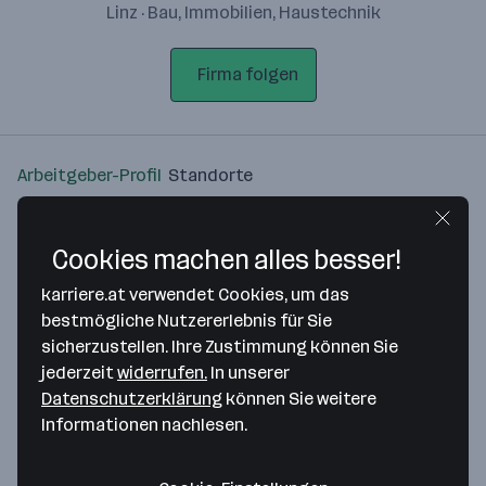
Linz · Bau, Immobilien, Haustechnik
Firma folgen
Arbeitgeber-Profil
Standorte
Standort
Cookies machen alles besser!
karriere.at verwendet Cookies, um das
bestmögliche Nutzererlebnis für Sie
sicherzustellen. Ihre Zustimmung können Sie
Bitte stimme unseren Cookie-
jederzeit
widerrufen.
In unserer
Richtlinien zu, um diese Karte
Datenschutzerklärung
können Sie weitere
anzuzeigen.
Informationen nachlesen.
Zustimmung geben