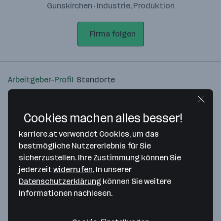
Gunskirchen · Industrie, Produktion
Firma folgen
Arbeitgeber-Profil
Standorte
Standort
Cookies machen alles besser!
karriere.at verwendet Cookies, um das
bestmögliche Nutzererlebnis für Sie
sicherzustellen. Ihre Zustimmung können Sie
Bitte stimme unseren Cookie-
jederzeit
widerrufen.
In unserer
Richtlinien zu, um diese Karte
Datenschutzerklärung
können Sie weitere
anzuzeigen.
Informationen nachlesen.
Zustimmung geben