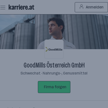
Zum
Anmelden
Seiteninhalt
springen
GoodMills Österreich GmbH
Schwechat · Nahrungs-, Genussmittel
Firma folgen