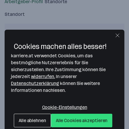
Arbeitgeber-Profil
Standorte
Standort
Cookies machen alles besser!
Bitte stimme unseren Cookie-
karriere.at verwendet Cookies, um das
Richtlinien zu, um diese Karte
bestmögliche Nutzererlebnis für Sie
anzuzeigen.
sicherzustellen. Ihre Zustimmung können Sie
Zustimmung geben
jederzeit
widerrufen.
In unserer
Datenschutzerklärung
können Sie weitere
Informationen nachlesen.
Cookie-Einstellungen
GoodMills Österreich GmbH
Alle ablehnen
Alle Cookies akzeptieren
Schmidgasse 03-07