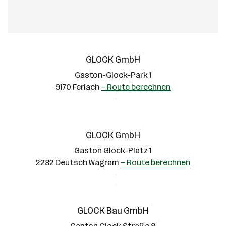
Cookies machen alles besser!
GLOCK GmbH
karriere.at verwendet Cookies, um das
bestmögliche Nutzererlebnis für Sie
Gaston-Glock-Park 1
sicherzustellen. Ihre Zustimmung können Sie
9170 Ferlach
— Route berechnen
jederzeit
widerrufen.
In unserer
Datenschutzerklärung
können Sie weitere
Informationen nachlesen.
GLOCK GmbH
Gaston Glock-Platz 1
Cookie-Einstellungen
2232 Deutsch Wagram
— Route berechnen
Alle ablehnen
Alle Cookies akzeptieren
GLOCK Bau GmbH