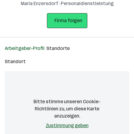
Maria Enzersdorf · Personaldienstleistung
Firma folgen
Arbeitgeber-Profil
Standorte
Standort
Cookies machen alles besser!
karriere.at verwendet Cookies, um das
bestmögliche Nutzererlebnis für Sie
sicherzustellen. Ihre Zustimmung können Sie
Bitte stimme unseren Cookie-
jederzeit
widerrufen.
In unserer
Richtlinien zu, um diese Karte
Datenschutzerklärung
können Sie weitere
anzuzeigen.
Informationen nachlesen.
Zustimmung geben