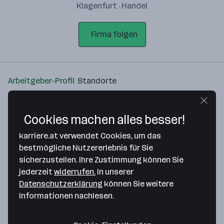
Klagenfurt · Handel
Firma folgen
Arbeitgeber-Profil
Standorte
Standort
Cookies machen alles besser!
karriere.at verwendet Cookies, um das
bestmögliche Nutzererlebnis für Sie
sicherzustellen. Ihre Zustimmung können Sie
Bitte stimme unseren Cookie-
jederzeit
widerrufen.
In unserer
Richtlinien zu, um diese Karte
Datenschutzerklärung
können Sie weitere
anzuzeigen.
Informationen nachlesen.
Zustimmung geben