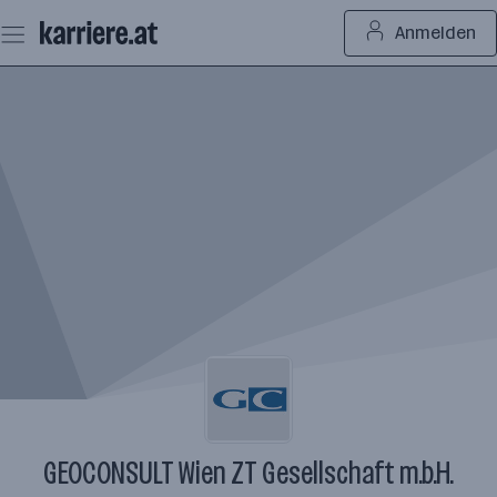
Zum
Anmelden
Seiteninhalt
springen
GEOCONSULT Wien ZT Gesellschaft m.b.H.