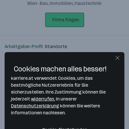
Wien · Bau, Immobilien, Haustechnik
Firma folgen
Arbeitgeber-Profil
Standorte
Standort
Cookies machen alles besser!
karriere.at verwendet Cookies, um das
bestmögliche Nutzererlebnis für Sie
sicherzustellen. Ihre Zustimmung können Sie
Bitte stimme unseren Cookie-
jederzeit
widerrufen.
In unserer
Richtlinien zu, um diese Karte
Datenschutzerklärung
können Sie weitere
anzuzeigen.
Informationen nachlesen.
Zustimmung geben